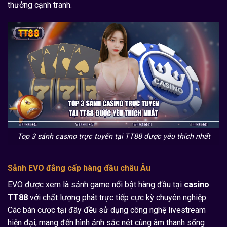
thưởng cạnh tranh.
Top 3 sảnh casino trực tuyến tại TT88 được yêu thích nhất
Sảnh EVO đẳng cấp hàng đầu châu Âu
EVO được xem là sảnh game nổi bật hàng đầu tại
casino
TT88
với chất lượng phát trực tiếp cực kỳ chuyên nghiệp.
Các bàn cược tại đây đều sử dụng công nghệ livestream
hiện đại, mang đến hình ảnh sắc nét cùng âm thanh sống