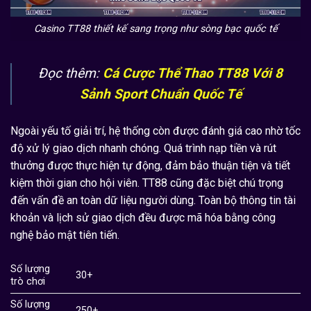
Casino TT88 thiết kế sang trọng như sòng bạc quốc tế
Đọc thêm:
Cá Cược Thể Thao TT88 Với 8
Sảnh Sport Chuẩn Quốc Tế
Ngoài yếu tố giải trí, hệ thống còn được đánh giá cao nhờ tốc
độ xử lý giao dịch nhanh chóng. Quá trình nạp tiền và rút
thưởng được thực hiện tự động, đảm bảo thuận tiện và tiết
kiệm thời gian cho hội viên. TT88 cũng đặc biệt chú trọng
đến vấn đề an toàn dữ liệu người dùng. Toàn bộ thông tin tài
khoản và lịch sử giao dịch đều được mã hóa bằng công
nghệ bảo mật tiên tiến.
Số lượng
30+
trò chơi
Số lượng
250+