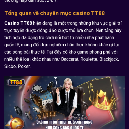
thưởng hấp dẫn suốt 24/7.
Tổng quan về chuyên mục casino TT88
Casino TT88
hiện đang là một trong những khu vực giải trí
trực tuyến được đông đảo cược thủ lựa chọn. Nền tảng này
tích hợp đa dạng trò chơi nổi bật từ nhiều nhà phát hành
quốc tế, mang đến trải nghiệm chân thực không khác gì tại
các sòng bài thực tế. Tại đây có kho game phong phú với
nhiều thể loại khác nhau như Baccarat, Roulette, Blackjack,
Sicbo, Poker,…