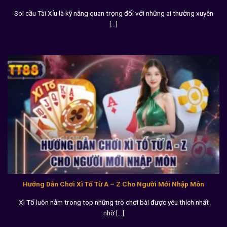
Soi cầu Tài Xỉu là kỹ năng quan trọng đối với những ai thường xuyên
[...]
Hướng Dẫn Chơi Xì Tố Từ A – Z Cho Người Mới Nhập Môn
Xì Tố luôn nằm trong top những trò chơi bài được yêu thích nhất
nhờ [...]