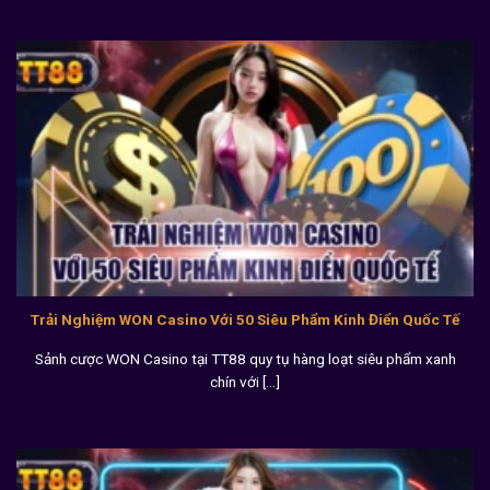
Trải Nghiệm WON Casino Với 50 Siêu Phẩm Kinh Điển Quốc Tế
Sảnh cược WON Casino tại TT88 quy tụ hàng loạt siêu phẩm xanh
chín với [...]