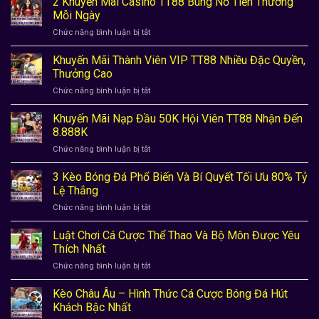
2 Khuyến Mãi Casino TT88 Bùng Nổ Tiền Thưởng
Tuyến
Thể
Hạn
Mỗi Ngày
Thao
Mức
ở
Chức năng bình luận bị tắt
TT88
Thưởng
2
|
Tối
Khuyến
Khuyến Mãi Thành Viên VIP TT88 Nhiều Đặc Quyền,
Tận
Đa
Mãi
Hưởng
Thưởng Cao
Casino
Loạt
ở
Chức năng bình luận bị tắt
TT88
Sự
Khuyến
Bùng
Kiện
Mãi
Khuyến Mãi Nạp Đầu 50K Hội Viên TT88 Nhận Đến
Nổ
Hấp
Thành
Tiền
8.888K
Dẫn
Viên
Thưởng
ở
Chức năng bình luận bị tắt
VIP
Mỗi
Khuyến
TT88
Ngày
Mãi
3 Kèo Bóng Đá Phổ Biến Và Bí Quyết Tối Ưu 80% Tỷ
Nhiều
Nạp
Đặc
Lệ Thắng
Đầu
Quyền,
ở
Chức năng bình luận bị tắt
50K
Thưởng
3
Hội
Cao
Kèo
Luật Chơi Cá Cược Thể Thao Và Bộ Môn Được Yêu
Viên
Bóng
TT88
Thích Nhất
Đá
Nhận
ở
Chức năng bình luận bị tắt
Phổ
Đến
Luật
Biến
8.888K
Chơi
Kèo Châu Âu – Hình Thức Cá Cược Bóng Đá Hút
Và
Cá
Bí
Khách Bậc Nhất
Cược
Quyết