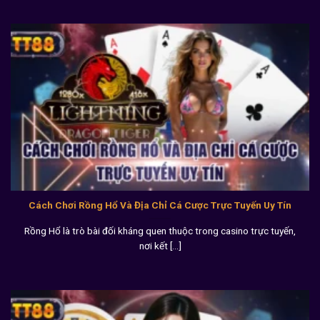
Cách Chơi Rồng Hổ Và Địa Chỉ Cá Cược Trực Tuyến Uy Tín
Rồng Hổ là trò bài đối kháng quen thuộc trong casino trực tuyến,
nơi kết [...]