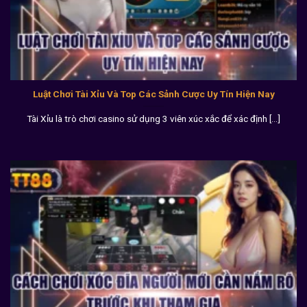
Luật Chơi Tài Xỉu Và Top Các Sảnh Cược Uy Tín Hiện Nay
Tài Xỉu là trò chơi casino sử dụng 3 viên xúc xắc để xác định [...]