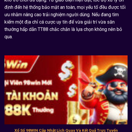
định đến hệ thống bảo mật an toàn, mọi yếu tố đều được tối
ưu nhằm nâng cao trải nghiệm người dùng. Nếu đang tìm
kiếm một địa chỉ cá cược uy tín để vừa giải trí vừa săn
thưởng hấp dẫn TT88 chắc chắn là lựa chọn không nên bỏ
qua.
Xổ Số 98WIN Cập Nhật Lịch Quay Và Kết Quả Trực Tuyến