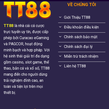
VỀ CHÚNG TÔI
Giới Thiệu TT88
TT88
là nhà cái cá cược
Điều khoản điều kiện
trực tuyến uy tín, được cấp
Chính sách bảo mật
phép bởi Curacao eGaming
và PAGCOR, hoạt động
Chính sách đại lý
minh bạch và hợp pháp. Với
hệ sinh thái giải trí đa dạng
Miễn trừ trách nhiệm
gồm casino, slot game, thể
Liên hệ TT88
thao, bắn cá và xổ số, TT88
mang đến cho người dùng
trải nghiệm đỉnh cao, an
toàn và tiện lợi trên mọi
thiết bị.