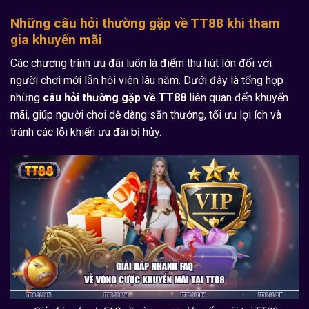
Những câu hỏi thường gặp về TT88 khi tham
gia khuyến mãi
Các chương trình ưu đãi luôn là điểm thu hút lớn đối với
người chơi mới lẫn hội viên lâu năm. Dưới đây là tổng hợp
những
câu hỏi thường gặp về TT88
liên quan đến khuyến
mãi, giúp người chơi dễ dàng săn thưởng, tối ưu lợi ích và
tránh các lỗi khiến ưu đãi bị hủy.