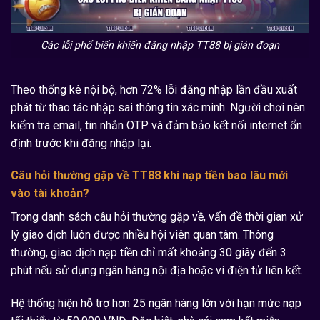
Các lỗi phổ biến khiến đăng nhập TT88 bị gián đoạn
Theo thống kê nội bộ, hơn 72% lỗi đăng nhập lần đầu xuất
phát từ thao tác nhập sai thông tin xác minh. Người chơi nên
kiểm tra email, tin nhắn OTP và đảm bảo kết nối internet ổn
định trước khi đăng nhập lại.
Câu hỏi thường gặp về TT88 khi nạp tiền bao lâu mới
vào tài khoản?
Trong danh sách câu hỏi thường gặp về, vấn đề thời gian xử
lý giao dịch luôn được nhiều hội viên quan tâm. Thông
thường, giao dịch nạp tiền chỉ mất khoảng 30 giây đến 3
phút nếu sử dụng ngân hàng nội địa hoặc ví điện tử liên kết.
Hệ thống hiện hỗ trợ hơn 25 ngân hàng lớn với hạn mức nạp