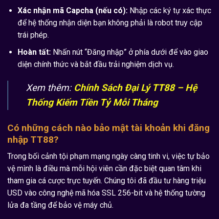
Xác nhận mã Capcha (nếu có):
Nhập các ký tự xác thực
để hệ thống nhận diện bạn không phải là robot truy cập
trái phép.
Hoàn tất:
Nhấn nút “Đăng nhập” ở phía dưới để vào giao
diện chính thức và bắt đầu trải nghiệm dịch vụ.
Xem thêm:
Chính Sách Đại Lý TT88 – Hệ
Thống Kiếm Tiền Tỷ Mỗi Tháng
Có những cách nào bảo mật tài khoản khi đăng
nhập TT88?
Trong bối cảnh tội phạm mạng ngày càng tinh vi, việc tự bảo
vệ mình là điều mà mỗi hội viên cần đặc biệt quan tâm khi
tham gia cá cược trực tuyến. Chúng tôi đã đầu tư hàng triệu
USD vào công nghệ mã hóa SSL 256-bit và hệ thống tường
lửa đa tầng để bảo vệ máy chủ.