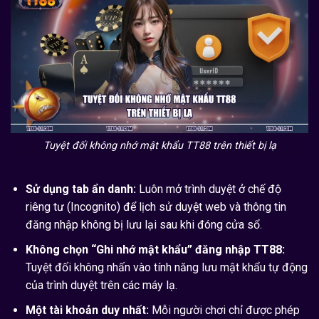
Tuyệt đối không nhớ mật khẩu TT88 trên thiết bị lạ
Sử dụng tab ẩn danh:
Luôn mở trình duyệt ở chế độ
riêng tư (Incognito) để lịch sử duyệt web và thông tin
đăng nhập không bị lưu lại sau khi đóng cửa sổ.
Không chọn “Ghi nhớ mật khẩu” đăng nhập TT88:
Tuyệt đối không nhấn vào tính năng lưu mật khẩu tự động
của trình duyệt trên các máy lạ.
Một tài khoản duy nhất:
Mỗi người chơi chỉ được phép