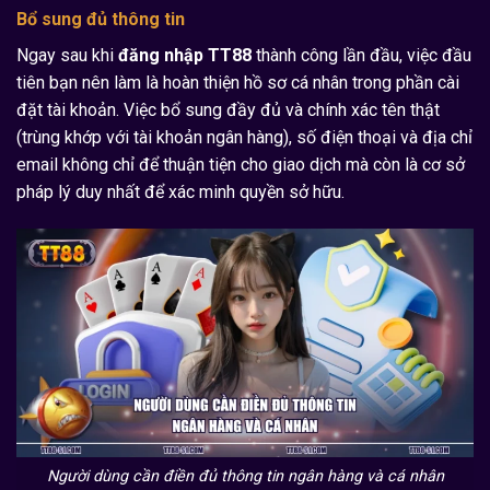
Bổ sung đủ thông tin
Ngay sau khi
đăng nhập TT88
thành công lần đầu, việc đầu
tiên bạn nên làm là hoàn thiện hồ sơ cá nhân trong phần cài
đặt tài khoản. Việc bổ sung đầy đủ và chính xác tên thật
(trùng khớp với tài khoản ngân hàng), số điện thoại và địa chỉ
email không chỉ để thuận tiện cho giao dịch mà còn là cơ sở
pháp lý duy nhất để xác minh quyền sở hữu.
Người dùng cần điền đủ thông tin ngân hàng và cá nhân