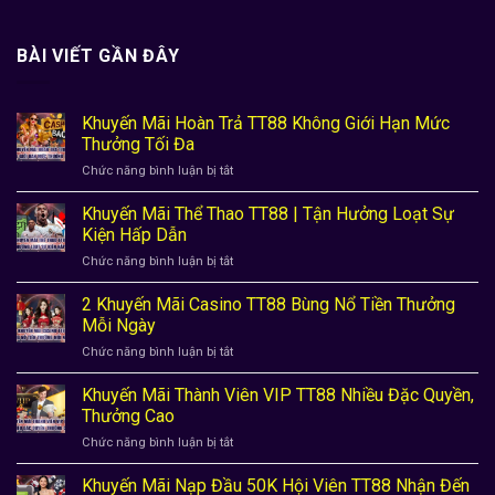
BÀI VIẾT GẦN ĐÂY
Khuyến Mãi Hoàn Trả TT88 Không Giới Hạn Mức
Thưởng Tối Đa
ở
Chức năng bình luận bị tắt
Khuyến
Mãi
Khuyến Mãi Thể Thao TT88 | Tận Hưởng Loạt Sự
Hoàn
Kiện Hấp Dẫn
Trả
ở
Chức năng bình luận bị tắt
TT88
Khuyến
Không
Mãi
2 Khuyến Mãi Casino TT88 Bùng Nổ Tiền Thưởng
Giới
Thể
Hạn
Mỗi Ngày
Thao
Mức
ở
Chức năng bình luận bị tắt
TT88
Thưởng
2
|
Tối
Khuyến
Khuyến Mãi Thành Viên VIP TT88 Nhiều Đặc Quyền,
Tận
Đa
Mãi
Hưởng
Thưởng Cao
Casino
Loạt
ở
Chức năng bình luận bị tắt
TT88
Sự
Khuyến
Bùng
Kiện
Mãi
Khuyến Mãi Nạp Đầu 50K Hội Viên TT88 Nhận Đến
Nổ
Hấp