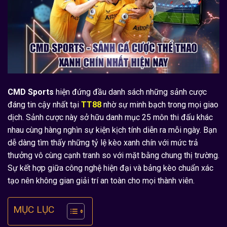
CMD Sports
hiện đứng đầu danh sách những sảnh cược
đáng tin cậy nhất tại
TT88
nhờ sự minh bạch trong mọi giao
dịch. Sảnh cược này sở hữu danh mục 25 môn thi đấu khác
nhau cùng hàng nghìn sự kiện kịch tính diễn ra mỗi ngày. Bạn
dễ dàng tìm thấy những tỷ lệ kèo xanh chín với mức trả
thưởng vô cùng cạnh tranh so với mặt bằng chung thị trường.
Sự kết hợp giữa công nghệ hiện đại và bảng kèo chuẩn xác
tạo nên không gian giải trí an toàn cho mọi thành viên.
MỤC LỤC