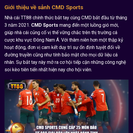
Giới thiệu về sảnh CMD Sports
Nhà cái TT88 chính thức bắt tay cùng CMD bắt đầu từ tháng
3 năm 2021.
CMD Sports
mang đến một luồng gió mới,
giúp nhà cái củng cố vị thế vững chắc trên thị trường cá
cược khu vực Đông Nam Á. Với thâm niên hơn một thập kỷ
hoạt động, đơn vị cam kết duy trì sự ổn định tuyệt đối về
đường truyền cũng như tính bảo mật cho mọi dữ liệu cá
nhân. Sự bắt tay này mở ra cơ hội tiếp cận những công nghệ
soi kèo tiên tiến nhất hiện nay cho hội viên.