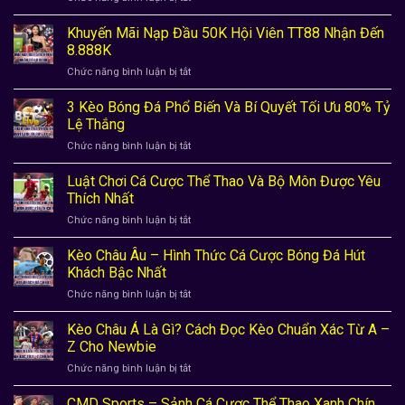
Sự
Khuyến
Bùng
Kiện
Mãi
Khuyến Mãi Nạp Đầu 50K Hội Viên TT88 Nhận Đến
Nổ
Hấp
Thành
Tiền
8.888K
Dẫn
Viên
Thưởng
ở
Chức năng bình luận bị tắt
VIP
Mỗi
Khuyến
TT88
Ngày
Mãi
3 Kèo Bóng Đá Phổ Biến Và Bí Quyết Tối Ưu 80% Tỷ
Nhiều
Nạp
Đặc
Lệ Thắng
Đầu
Quyền,
ở
Chức năng bình luận bị tắt
50K
Thưởng
3
Hội
Cao
Kèo
Luật Chơi Cá Cược Thể Thao Và Bộ Môn Được Yêu
Viên
Bóng
TT88
Thích Nhất
Đá
Nhận
ở
Chức năng bình luận bị tắt
Phổ
Đến
Luật
Biến
8.888K
Chơi
Kèo Châu Âu – Hình Thức Cá Cược Bóng Đá Hút
Và
Cá
Bí
Khách Bậc Nhất
Cược
Quyết
ở
Chức năng bình luận bị tắt
Thể
Tối
Kèo
Thao
Ưu
Châu
Kèo Châu Á Là Gì? Cách Đọc Kèo Chuẩn Xác Từ A –
Và
80%
Âu
Bộ
Z Cho Newbie
Tỷ
–
Môn
Lệ
ở
Chức năng bình luận bị tắt
Hình
Được
Thắng
Kèo
Thức
Yêu
Châu
CMD Sports – Sảnh Cá Cược Thể Thao Xanh Chín
Cá
Thích