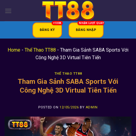
Skip
to
content
ĐĂNG KÝ
ĐĂNG NHẬP
Home
-
Thể Thao TT88
-
Tham Gia Sảnh SABA Sports Với
Công Nghệ 3D Virtual Tiên Tiến
THỂ THAO TT88
Tham Gia Sảnh SABA Sports Với
Công Nghệ 3D Virtual Tiên Tiến
POSTED ON
12/05/2026
BY
ADMIN