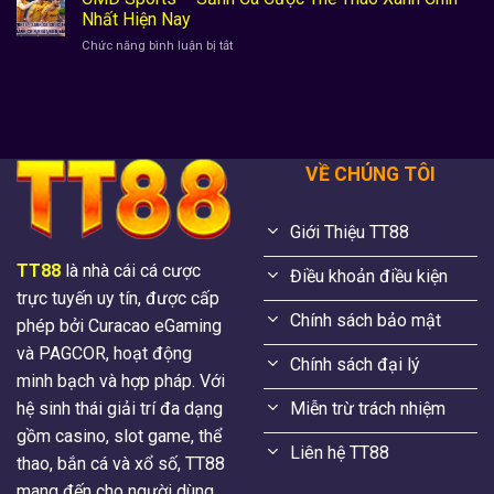
Á
Cược
Nhất Hiện Nay
Nhất
Là
Bóng
ở
Chức năng bình luận bị tắt
Gì?
Đá
CMD
Cách
Hút
Sports
Đọc
Khách
–
Kèo
Bậc
Sảnh
Chuẩn
Nhất
Cá
Xác
Cược
Từ
VỀ CHÚNG TÔI
Thể
A
Thao
–
Xanh
Z
Giới Thiệu TT88
Chín
Cho
Nhất
Newbie
TT88
là nhà cái cá cược
Hiện
Điều khoản điều kiện
Nay
trực tuyến uy tín, được cấp
Chính sách bảo mật
phép bởi Curacao eGaming
và PAGCOR, hoạt động
Chính sách đại lý
minh bạch và hợp pháp. Với
hệ sinh thái giải trí đa dạng
Miễn trừ trách nhiệm
gồm casino, slot game, thể
Liên hệ TT88
thao, bắn cá và xổ số, TT88
mang đến cho người dùng