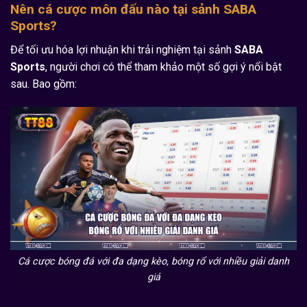
Nên cá cược môn đấu nào tại sảnh SABA
Sports?
Để tối ưu hóa lợi nhuận khi trải nghiệm tại sảnh
SABA
Sports
, người chơi có thể tham khảo một số gợi ý nổi bật
sau. Bao gồm:
Cá cược bóng đá với đa dạng kèo, bóng rổ với nhiều giải danh
giá